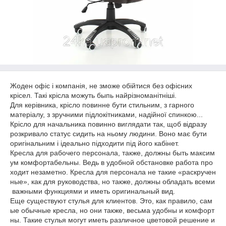
Жоден офіс і компанія, не зможе обійтися без офісних
крісел. Такі крісла можуть быпь найрізноманітніші.
Для керівника, крісло повинне бути стильним, з гарного
матеріалу, з зручними підлокітниками, надійної спинкою...
Крісло для начальника повинно виглядати так, щоб відразу
розкривало статус сидить на ньому людини. Воно має бути
оригінальним і ідеально підходити під його кабінет.
Кресла для рабочего персонала, также, должны быть максим
ум комфортабельны. Ведь в удобной обстановке работа про
ходит незаметно. Кресла для персонала не такие «раскручен
ные», как для руководства, но также, должны обладать всеми
важными функциями и иметь оригинальный вид.
Еще существуют стулья для клиентов. Это, как правило, сам
ые обычные кресла, но они также, весьма удобны и комфорт
ны. Такие стулья могут иметь различное цветовой решение и