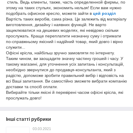
стиль. Ведь клиенты, также, часть определенной фирмы, по
этому на таких стульях, экономить нельзя! Если вам нужно
подобрать офисное кресло, можете зайти в
цей розділ
Вартість таких виробів, сама різна. Це залежить від матеріалу
виготовлення, дизайну і наявних функцій. Не варто
зациклюватися на дешевих моделях, які невідомо скільки
прослужать. Краще переплатити незначну суму і отримати
по-справжньому якісний і надійний товар, який довго і вірно
служити...
Офісні крісла, найбільш зручно замовляти по інтернету.
Таким чином, ви заощадите значну частину грошей і часу. У
такому магазині, для уточнення усіх запитань і консультацій,
необхідно звернутися до продавця-консультанта, який з
радістю, допоможе зробити правильний вибір і відповість на
всі Ваші запитання. Ви самостійно зможете вибрати компанію
доставки та спосіб оплати.
Вибирайте тільки якісні й перевірені часом офісні крісла, які
прослужать довго!
Інші статті рубрики
03.03.2021