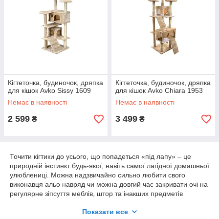
Кігтеточка, будиночок, дряпка
Кігтеточка, будиночок, дряпка
для кішок Avko Sissy 1609
для кішок Avko Chiara 1953
Немає в наявності
Немає в наявності
2 599
3 499
₴
₴
Точити кігтики до усього, що попадеться «під лапу» – це
природній інстинкт будь-якої, навіть самої лагідної домашньої
улюблениці. Можна надзвичайно сильно любити свого
виконавця альо навряд чи можна довгий час закривати очі на
регулярне зіпсуття меблів, штор та інакших предметів
інтер'єру єру помешкання. Позбавитися від цієї проблеми
Показати все
можна усього за кілька хвилин – оформивши замовлення на