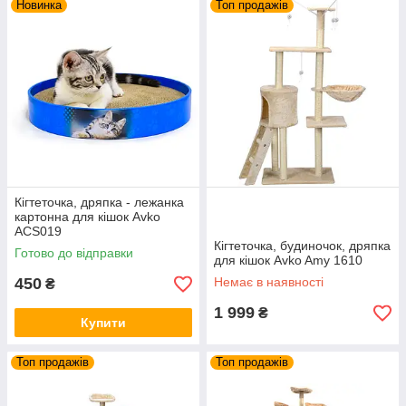
Новинка
Топ продажів
Кігтеточка, дряпка - лежанка
картонна для кішок Avko
ACS019
Кігтеточка, будиночок, дряпка
Готово до відправки
для кішок Avko Amy 1610
450
Немає в наявності
₴
1 999
₴
Купити
Топ продажів
Топ продажів