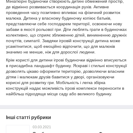
Мініатюрні будиночки створюють дитині обмежений простір,
де відмінно розвивається координація рухів. Активне
проведення часу позитивно впливає на фізичний розвиток
малюка. Дитина у власному будиночку копіює батьків,
представляючи себе господарем території, освоюючи нову
забави в якості рольової гри. Діти люблять грати в будиночках
колективно, що сприяє зближенню дітей, виникненню дружніх
почуттів, симпатії. Завдяки ігровій конструкції дитина може
усамітнитися, щоб емоційно відпочити, що для малюків
значимо не менше, ніж для дорослої людини.
Крім користі для дитини ігрові будиночки відмінно вписуються
в присадибна ландшафт будинку. Яскраві і стильні конструкції
дозволять цікаво оформити територію, дозволяючи власним
дітям і малюкам друзів бавитися у дворі, організовуючи
корисні для розвитку гри. Мобільність і легка збірка
конструкцій надає можливість ігрові комплекси переносити в
найбільш підходяще місце саду або великого будинку.
Інші статті рубрики
03.03.2021