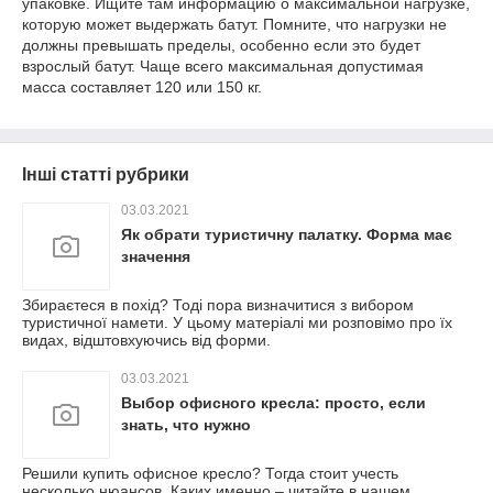
упаковке. Ищите там информацию о максимальной нагрузке,
которую может выдержать батут. Помните, что нагрузки не
должны превышать пределы, особенно если это будет
взрослый батут. Чаще всего максимальная допустимая
масса составляет 120 или 150 кг.
Інші статті рубрики
03.03.2021
Як обрати туристичну палатку. Форма має
значення
Збираєтеся в похід? Тоді пора визначитися з вибором
туристичної намети. У цьому матеріалі ми розповімо про їх
видах, відштовхуючись від форми.
03.03.2021
Выбор офисного кресла: просто, если
знать, что нужно
Решили купить офисное кресло? Тогда стоит учесть
несколько нюансов. Каких именно – читайте в нашем