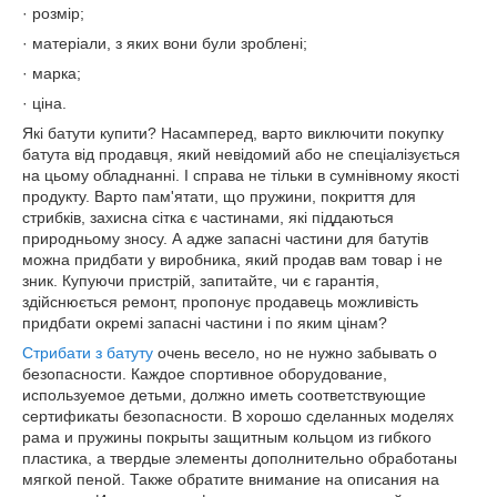
· розмір;
· матеріали, з яких вони були зроблені;
· марка;
· ціна.
Які батути купити? Насамперед, варто виключити покупку
батута від продавця, який невідомий або не спеціалізується
на цьому обладнанні. І справа не тільки в сумнівному якості
продукту. Варто пам'ятати, що пружини, покриття для
стрибків, захисна сітка є частинами, які піддаються
природньому зносу. А адже запасні частини для батутів
можна придбати у виробника, який продав вам товар і не
зник. Купуючи пристрій, запитайте, чи є гарантія,
здійснюється ремонт, пропонує продавець можливість
придбати окремі запасні частини і по яким цінам?
Стрибати з батуту
очень весело, но не нужно забывать о
безопасности. Каждое спортивное оборудование,
используемое детьми, должно иметь соответствующие
сертификаты безопасности. В хорошо сделанных моделях
рама и пружины покрыты защитным кольцом из гибкого
пластика, а твердые элементы дополнительно обработаны
мягкой пеной. Также обратите внимание на описания на