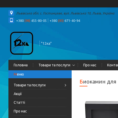
Львівська обл. с. Гостинцеве, вул. Львівська 10, Львів, Україна
+380
(98)
455-80-05
+380
(93)
671-40-94
"12ка"
Головна
Товари та послуги
Про нас
Конта
Биокамин для
Товари та послуги
Акції
Статті
Про нас