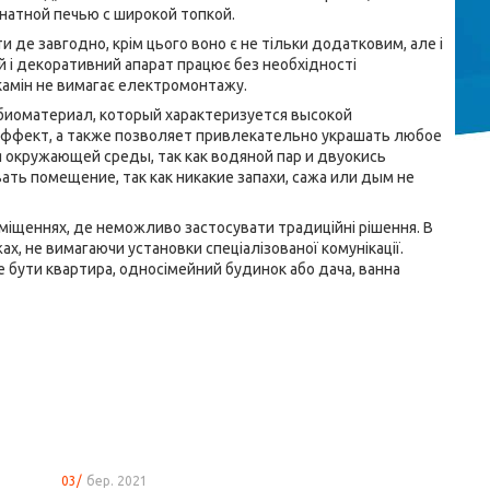
мнатной печью с широкой топкой.
де завгодно, крім цього воно є не тільки додатковим, але і
і декоративний апарат працює без необхідності
камін не вимагає електромонтажу.
 биоматериал, который характеризуется высокой
эффект, а также позволяет привлекательно украшать любое
я окружающей среды, так как водяной пар и двуокись
ть помещение, так как никакие запахи, сажа или дым не
міщеннях, де неможливо застосувати традиційні рішення. В
х, не вимагаючи установки спеціалізованої комунікації.
 бути квартира, односімейний будинок або дача, ванна
03/
бер. 2021