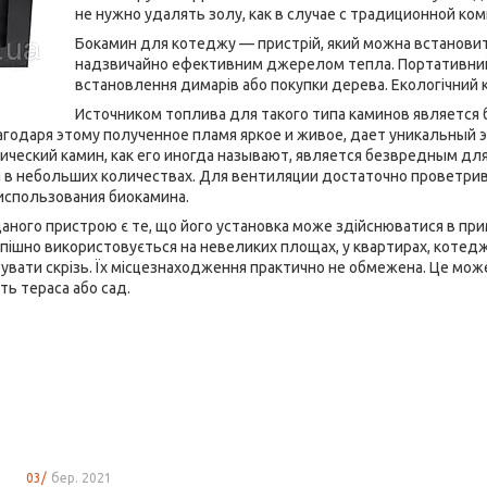
не нужно удалять золу, как в случае с традиционной ко
Бокамин для котеджу — пристрій, який можна встановити 
надзвичайно ефективним джерелом тепла. Портативний 
встановлення димарів або покупки дерева. Екологічний 
Источником топлива для такого типа каминов является
годаря этому полученное пламя яркое и живое, дает уникальный 
ический камин, как его иногда называют, является безвредным дл
в небольших количествах. Для вентиляции достаточно проветрива
использования биокамина.
ного пристрою є те, що його установка може здійснюватися в при
спішно використовується на невеликих площах, у квартирах, котеджа
увати скрізь. Їх місцезнаходження практично не обмежена. Це може
іть тераса або сад.
03/
бер. 2021