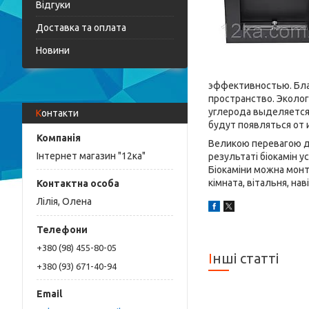
Відгуки
Доставка та оплата
Новини
эффективностью. Бла
пространство. Эколог
углерода выделяется 
Контакти
будут появляться от 
Великою перевагою да
Інтернет магазин "12ка"
результаті біокамін у
Біокаміни можна монт
кімната, вітальня, нав
Лілія, Олена
+380 (98) 455-80-05
Інші статті
+380 (93) 671-40-94