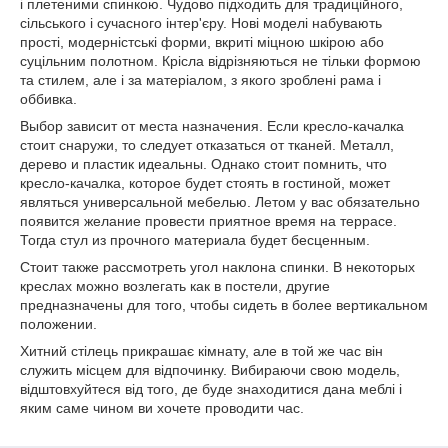
і плетеними спинкою. Чудово підходить для традиційного,
сільського і сучасного інтер'єру. Нові моделі набувають
прості, модерністські форми, вкриті міцною шкірою або
суцільним полотном. Крісла відрізняються не тільки формою
та стилем, але і за матеріалом, з якого зроблені рама і
оббивка.
Выбор зависит от места назначения. Если кресло-качалка
стоит снаружи, то следует отказаться от тканей. Металл,
дерево и пластик идеальны. Однако стоит помнить, что
кресло-качалка, которое будет стоять в гостиной, может
являться универсальной мебелью. Летом у вас обязательно
появится желание провести приятное время на террасе.
Тогда стул из прочного материала будет бесценным.
Стоит также рассмотреть угол наклона спинки. В некоторых
креслах можно возлегать как в постели, другие
предназначены для того, чтобы сидеть в более вертикальном
положении.
Хитний стілець прикрашає кімнату, але в той же час він
служить місцем для відпочинку. Вибираючи свою модель,
відштовхуйтеся від того, де буде знаходитися дана меблі і
яким саме чином ви хочете проводити час.