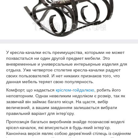
У кресла-качалки есть преимущества, которыми не может
похвастаться ни один другой предмет мебели. Это
вневременные и универсальные интерьерные изделия для
отдыха. Уже четвертое столетие кресла-качалки радуют
своих пользователей. И нет никаких признаков того, что
данная мебель теряет свою популярность.
Комфорт, що надається
кріслом-гойдалкою
, робить його
неповторним. Однак невеликим недоліком є розмір, так як
зазвичай він займає багато місця. На щастя, вибір
величезний, а вашим завданням залишається вибрати
правильний варіант для інтер'єру.
Пропозиція багатьох виробників знайде позачасові моделі
крісел-качалок, які вписуються в будь-який інтер'єр.
Канонічна версія являє собою дерев'яний стілець із сидінням