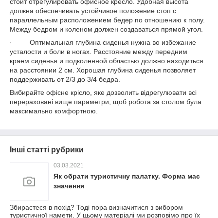
стоит отрегулировать офисное кресло. Удобная высота
должна обеспечивать устойчивое положение стоп с
параллельным расположением бедер по отношению к полу.
Между бедром и коленом должен создаваться прямой угол.
· Оптимальная глубина сиденья нужна во избежание
усталости и боли в ногах. Расстояние между передним
краем сиденья и подколенной областью должно находиться
на расстоянии 2 см. Хорошая глубина сиденья позволяет
поддерживать от 2/3 до 3/4 бедра.
Вибирайте офісне крісло, яке дозволить відрегулювати всі
перераховані вище параметри, щоб робота за столом була
максимально комфортною.
Інші статті рубрики
03.03.2021
Як обрати туристичну палатку. Форма має
значення
Збираєтеся в похід? Тоді пора визначитися з вибором
туристичної намети. У цьому матеріалі ми розповімо про їх