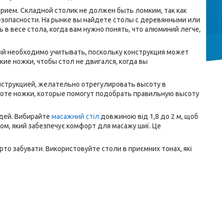
ием. Складной столик не должен быть ломким, так как
езопасности. На рынке вы найдете столы с деревянными или
 весе стола, когда вам нужно понять, что алюминий легче,
рый необходимо учитывать, поскольку конструкция может
кие ножки, чтобы стол не двигался, когда вы
онструкцией, желательно отрегулировать высоту в
оте ножки, которые помогут подобрать правильную высоту
юдей. Вибирайте
масажний стіл
довжиною від 1,8 до 2 м, щоб
ком, який забезпечує комфорт для масажу шиї. Це
арто забувати. Використовуйте столи в приємних тонах, які