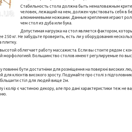
Стабильность стола должна быть немаловажным критер
человек, лежащий на нем, должен чувствовать себя в б
алюминиевыми ножками. Данные крепления играют роль в
чем стол из дуба или бука.
Допустимая нагрузка на стол является фактором, кото
 250 кг. Не забудьте проверить, есть ли у оборудования нескольз
а плитку.
высотой облегчает работу массажиста. Если вы стоите рядом с к
ой морфологией. Большинство столов имеют регулируемые по выс
лу повинні бути достатніми для розміщення на поверхні високих л
й для клієнтів високого зросту. Подумайте про столі з підголовни
збільшити стіл для людей вище 2м.
у і колір є частиною декору, але про дані характеристики теж не в
ню.