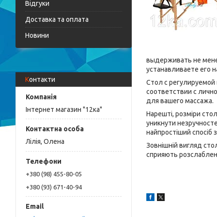
Відгуки
Доставка та оплата
Новини
выдерживать не менее
устанавливаете его н
Контакти
Стол с регулируемой 
соответствии с личн
для вашего массажа.
Інтернет магазин "12ка"
Нарешті, розміри сто
уникнути незручносте
найпростіший спосіб 
Лілія, Олена
Зовнішній вигляд стол
сприяють розслаблен
+380 (98) 455-80-05
+380 (93) 671-40-94