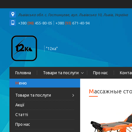
Львівська обл. с. Гостинцеве, вул. Львівська 10, Львів, Україна
+380
(98)
455-80-05
+380
(93)
671-40-94
"12ка"
Головна
Товари та послуги
Про нас
Конта
Массажные ст
Товари та послуги
Акції
Статті
Про нас