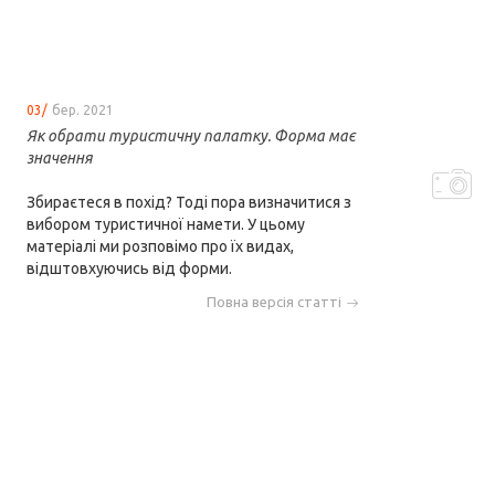
03/
бер. 2021
Як обрати туристичну палатку. Форма має
значення
Збираєтеся в похід? Тоді пора визначитися з
вибором туристичної намети. У цьому
матеріалі ми розповімо про їх видах,
відштовхуючись від форми.
Повна версія статті