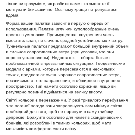
тільки ви зрозумієте, як розбити намет, то зможете її
монтувати блискавично. Ось чому краще потренуватися
вдома.
Форма вашей палатки зависит в первую очередь от
использования. Палатки иглу или куполообразные очень
просты в установке. Преимущества: внутренняя часть
вместительная, но с очень средней устойчивостью к ветру.
Туннельные палатки предлагают большой внутренний объем
и сильное сопротивление ветра (при условии, что они
хорошо установлены). Недостаток — сборка бывает
проблематичной в чрезвычайных ситуациях. Геодезические
модели с арками, которые пересекаются в нескольких
точках, предлагают очень хорошее сопротивление ветра,
независимо от его направления, и обширное внутреннее
пространство. Тип намети особливо корисний, якщо ви
регулярно повинні підніматися на велику висоту.
Світлі кольори є переважними. У разі тривалого перебування
з-за поганої погоди вони запропонують вам мінімум світла,
необхідний для того, щоб не поринути в саму глибоку
депресію. Врахуйте особливо для наметів скандинавських
брендів, які розроблені в темних кольорах, щоб мати
можливість комфортно спати влітку.