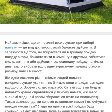
Найважливіше, що ви повинні враховувати при виборі
намету
, — це вид діяльності, який бажаєте здійснити. В
залежності від того, чи збираєтеся ви в тривалу похідну
поїздку в гори, бажаєте жити в кемпінгу з друзями, зайнятися
скелелазінням або здійснити велосипедну поїздку на кілька
днів, варто вибрати відповідну туристичну палатку різного
розміру, ваги і міцності.
Ще одна важлива річ — скільки людей повинні
використовувати укриття і як близько вони знаходяться один
від одного. Зрозуміло, що пара або батьки з дітьми будуть
набагато краще справлятися у тісному наметі, ніж мало
знайомі люди, які разом збираються їхати на велосипеді.
Також важливо, де ми хочемо встановити намет і які очікувані
погодні умови там? Якщо на протязі всієї поїздки буде
сонячно, намет, ймовірно, буде використовуватися тільки як