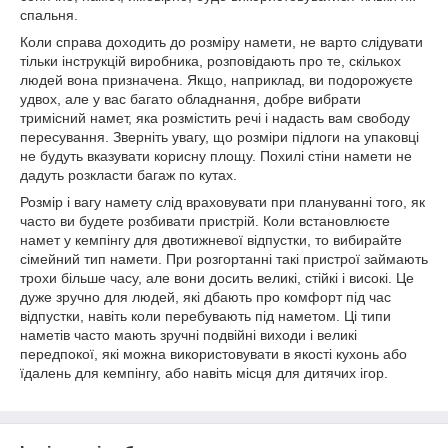
спальня.
Коли справа доходить до розміру намети, не варто слідувати
тільки інструкцій виробника, розповідають про те, скількох
людей вона призначена. Якщо, наприклад, ви подорожуєте
удвох, але у вас багато обладнання, добре вибрати
тримісний намет, яка розмістить речі і надасть вам свободу
пересування. Зверніть увагу, що розміри підлоги на упаковці
не будуть вказувати корисну площу. Похилі стіни намети не
дадуть розкласти багаж по кутах.
Розмір і вагу намету слід враховувати при плануванні того, як
часто ви будете розбивати пристрій. Коли встановлюєте
намет у кемпінгу для двотижневої відпустки, то вибирайте
сімейний тип намети. При розгортанні такі пристрої займають
трохи більше часу, але вони досить великі, стійкі і високі. Це
дуже зручно для людей, які дбають про комфорт під час
відпустки, навіть коли перебувають під наметом. Ці типи
наметів часто мають зручні подвійні виходи і великі
передпокої, які можна використовувати в якості кухонь або
їдалень для кемпінгу, або навіть місця для дитячих ігор.