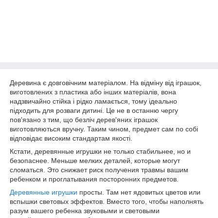
Деревина є довговічним матеріалом. На відміну від іграшок,
виготовлених з пластика або інших матеріалів, вона
надзвичайно стійка і рідко ламається, тому ідеально
підходить для розваги дитині. Це не в останню чергу
пов'язано з тим, що безліч дерев'яних іграшок
виготовляються вручну. Таким чином, предмет сам по собі
відповідає високим стандартам якості.
Кстати, деревянные игрушки не только стабильнее, но и
безопаснее. Меньше мелких деталей, которые могут
сломаться. Это снижает риск получения травмы вашим
ребенком и проглатывания посторонних предметов.
Деревянные игрушки
просты. Там нет ядовитых цветов или
вспышки световых эффектов. Вместо того, чтобы наполнять
разум вашего ребенка звуковыми и световыми