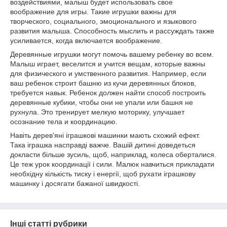
воздействиями, малыш будет использовать свое
воображение для игры. Такие игрушки важны для
творческого, социального, эмоционального и языкового
развития малыша. Способность мыслить и рассуждать также
усиливается, когда включается воображение.
Деревянные игрушки могут помочь вашему ребенку во всем.
Малыш играет, веселится и учится вещам, которые важны
для физического и умственного развития. Например, если
ваш ребенок строит башню из кучи деревянных блоков,
требуется навык. Ребенок должен найти способ построить
деревянные кубики, чтобы они не упали или башня не
рухнула. Это тренирует мелкую моторику, улучшает
осознание тела и координацию.
Навіть дерев'яні іграшкові машинки мають схожий ефект.
Така іграшка насправді важче. Вашій дитині доведеться
докласти більше зусиль, щоб, наприклад, колеса оберталися.
Це теж урок координації і сили. Малюк навчиться прикладати
необхідну кількість тиску і енергії, щоб рухати іграшкову
машинку і досягати бажаної швидкості.
Інші статті рубрики