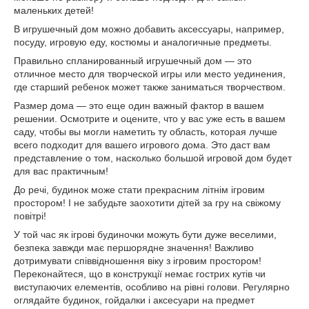
маленьких детей!
В игрушечный дом можно добавить аксессуары, например,
посуду, игровую еду, костюмы и аналогичные предметы.
Правильно спланированный игрушечный дом — это
отличное место для творческой игры или место уединения,
где старший ребенок может также заниматься творчеством.
Размер дома — это еще один важный фактор в вашем
решении. Осмотрите и оцените, что у вас уже есть в вашем
саду, чтобы вы могли наметить ту область, которая лучше
всего подходит для вашего игрового дома. Это даст вам
представление о том, насколько большой игровой дом будет
для вас практичным!
До речі, будинок може стати прекрасним літнім ігровим
простором! І не забудьте заохотити дітей за гру на свіжому
повітрі!
У той час як ігрові будиночки можуть бути дуже веселими,
безпека завжди має першорядне значення! Важливо
дотримувати співвідношення віку з ігровим простором!
Переконайтеся, що в конструкції немає гострих кутів чи
виступаючих елементів, особливо на рівні голови. Регулярно
оглядайте будинок, гойдалки і аксесуари на предмет