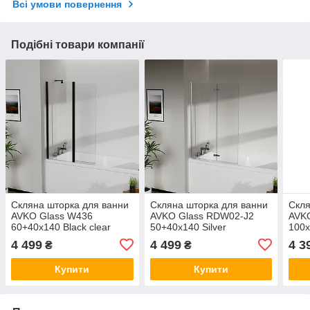
Всі умови повернення
Подібні товари компанії
Скляна шторка для ванни
Скляна шторка для ванни
Скля
AVKO Glass W436
AVKO Glass RDW02-J2
AVK
60+40x140 Black clear
50+40x140 Silver
100x
4 499
4 499
4 3
₴
₴
Купити
Купити