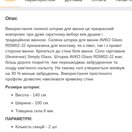
Опис
Використання скляної шторки для ванни це прекрасний
компроміс при дуже скрутному виборі між душем і
традиційною ванною. Скляна шторка для ванни AVKO Glass
RDW02-J2 призначена для монтажу, як з лівої, так і з правої
сторони ванни. Кріпиться до стіни біля ванни. Скло гартоване
(безпечне) Simply Glass. Шторка AVKO Glass RDW02-J2 має
більш дороге покриття, яке перешкоджає забрудненню та
осаду кам'яного нальоту. На такому склі утворюється мінімум
на 30 % менше забруднень. Використання пристінного
профілю дозволяє нівелювати кривизну стіни.
Розміри шторки:
Висота - 140 см.
Ширина - 100 см.
Товщина скла 6 мм.
ПАРАМЕТРИ:
Кількість секцій - 2 шт.