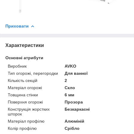
Приховати
Характеристики
Основні атрибути
Виробник
AVKO
Тип огорожі, перегородки
Для ванної
Кількість секцій
2
Матеріал огорожі
Скло
Товщина стінки
6 мм
Поверхня огорожі
Прозора
Конструкція жорстких
Безкаркасні
шторок
Матеріал профілю
Алюміній
Колір профілю
Срібло