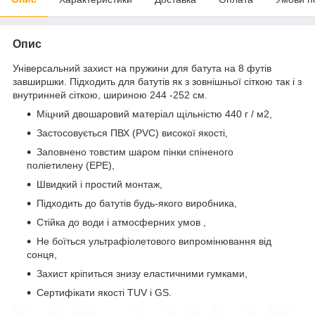
Опис
Універсальний захист на пружини для батута на 8 футів
завширшки. Підходить для батутів як з зовнішньої сіткою так і з
внутринней сіткою, шириною 244 -252 см.
Міцний двошаровий матеріал щільністю 440 г / м2,
Застосовується ПВХ (PVC) високої якості,
Заповнено товстим шаром пінки спіненого
поліетилену (EPE),
Швидкий і простий монтаж,
Підходить до батутів будь-якого виробника,
Стійка до води і атмосферних умов ,
Не боїться ультрафіолетового випромінювання від
сонця,
Захист кріпиться знизу еластичними гумками,
Сертифікати якості TUV і GS.