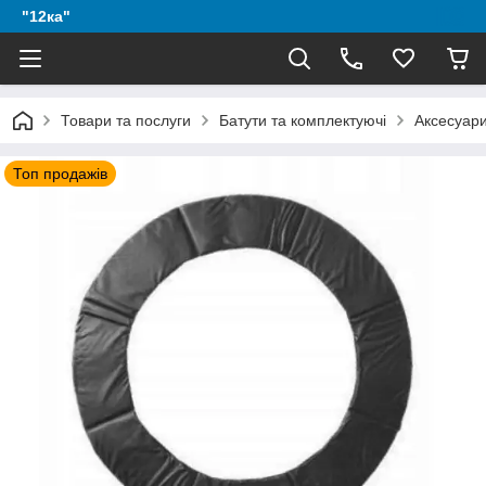
"12ка"
Товари та послуги
Батути та комплектуючі
Аксесуари
Топ продажів