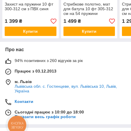
Захист на пружини 10 фт
Стрибкове полотно, мат
Стри
300-312 см з ПВХ синя
для батута 10 фт 305-312
для 
см на 54 пружини
см н
1 399
1 499
1 2
₴
₴
Купити
Купити
Про нас
94% позитивних з 260 відгуків за рік
Працює з 03.12.2013
м. Львів
Львівська обл. с. Гостинцеве, вул. Львівська 10, Львів,
Україна
Контакти
Сьогодні працює з 10:00 до 18:00
Показати весь графік роботи
КНОПКА
ЗВ'ЯЗКУ