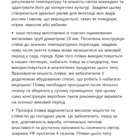
регулювати температуру та кількість світла всередині та
адаптувати його до конкретних культур. Завдяки цьому
створюються ідеальні умови для вегетації всіх видів
рослин і овочів, що вирощуються, таких як помідори,
огірки, квасоля або кабачки.
наші теплиці виготовлені із товстих оцинкованих
металевих труб діаметром 19 мм. Посилена конструкція
стійка до значних температурних перепадів, завдяки
чому після зняття плівки може залишитися на зимовий
період у саду, городі. Крім того плівка використовується
в наших теплицях, набагато товщі за стандартну, яка
використовується в аналогічних продуктах цього типу.
Враховуючи міцність плівки, ми забезпечили її
додатковою вбудованою сіткою, що робить її набагато
міцнішою! Плівку необхідно просушити після літнього
сезону та зберігати у сухому приміщенні, при цьому
саму конструкцію виробник також рекомендує вкривати
на осінньо-зимовий період.
Прозора плівка відрізняється високою міцністю та
стійкістю до погодних умов. Це забезпечить, перш за
все, довговічність виробу, оптимальні теплові
властивості та достатню проникність сонячного світла,
зокрема УФ протягом 4 сезонів. Плівки цього типу