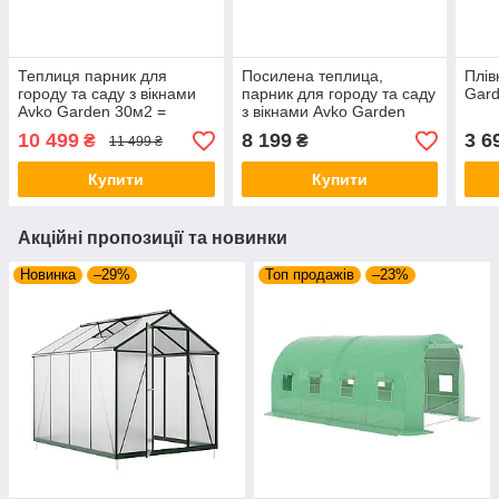
Теплиця парник для
Посилена теплица,
Плів
городу та саду з вікнами
парник для городу та саду
Gard
Avko Garden 30м2 =
з вікнами Avko Garden
1000*200*300
18м2 600*300*200
10 499
8 199
3 6
₴
₴
11 499 ₴
Купити
Купити
Акційні пропозиції та новинки
Новинка
–29%
Топ продажів
–23%