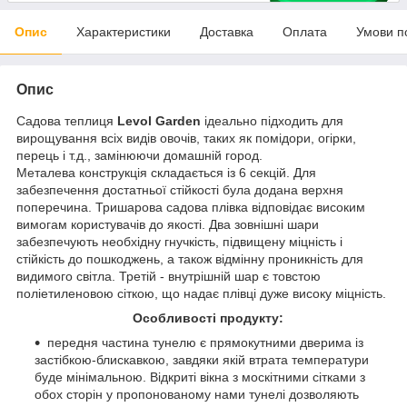
Опис
Характеристики
Доставка
Оплата
Умови п
Опис
Садова теплиця
Levol Garden
ідеально підходить для
вирощування всіх видів овочів, таких як помідори, огірки,
перець і т.д., замінюючи домашній город.
Металева конструкція складається із 6 секцій. Для
забезпечення достатньої стійкості була додана верхня
поперечина. Тришарова садова плівка відповідає високим
вимогам користувачів до якості. Два зовнішні шари
забезпечують необхідну гнучкість, підвищену міцність і
стійкість до пошкоджень, а також відмінну проникність для
видимого світла. Третій - внутрішній шар є товстою
поліетиленовою сіткою, що надає плівці дуже високу міцність.
Особливості продукту:
передня частина тунелю є прямокутними дверима із
застібкою-блискавкою, завдяки якій втрата температури
буде мінімальною. Відкриті вікна з москітними сітками з
обох сторін у пропонованому нами тунелі дозволяють