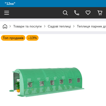
"12ка"
Товари та послуги
Садові теплиці
Теплиця парник дл
Топ продажів
–13%