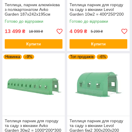
Теплица, парник алюмінієва
Теплица парник для городу
з полікартонатом Avko
та саду з вікнами Levol
Garden 187x242x195см
Garden 10м2 = 400*250*200
зелена
Готово до відправки
Готово до відправки
13 499
4 099
₴
₴
18 999 ₴
5 299 ₴
Купити
Купити
Новинка
–9%
Топ продажів
–6%
Теплиця парник для городу
Теплиця парник для городу
та саду з вікнами Avko
та саду з вікнами Levol
Garden 30м2 = 1000*200*300
Garden 6м2 300х200х200