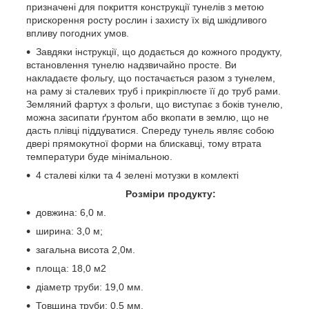
призначені для покриття конструкції тунелів з метою
прискорення росту рослин і захисту їх від шкідливого
впливу погодних умов.
Завдяки інструкції, що додається до кожного продукту,
встановлення тунелю надзвичайно просте. Ви
накладаєте фольгу, що постачається разом з тунелем,
на раму зі сталевих труб і прикріплюєте її до труб рами.
Земляний фартух з фольги, що виступає з боків тунелю,
можна засипати ґрунтом або вкопати в землю, що не
дасть плівці піддуватися. Спереду тунель являє собою
двері прямокутної форми на блискавці, тому втрата
температури буде мінімальною.
4 сталеві кілки та 4 зелені мотузки в комлекті
Розміри продукту:
довжина: 6,0 м.
ширина: 3,0 м;
загальна висота 2,0м.
площа: 18,0 м2
діаметр труби: 19,0 мм.
Товщина труби: 0,5 мм.