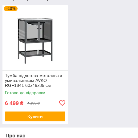
–10%
Тумба підлогова металева з
умивальником AVKO
RGF1841 60х46х85 см
Готово до відправки
6 499
₴
7 199 ₴
Купити
Про нас