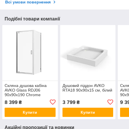
Всі умови повернення
Подібні товари компанії
Скляна душова кабіна
Душовий піддон AVKO
Скля
AVKO Glass RDJ06
RTA18 90x90x15 см, білий
AVK
90x90x190 Chrome
90x9
8 399
3 799
9 3
₴
₴
Купити
Купити
Акційні пропозиції та новинки