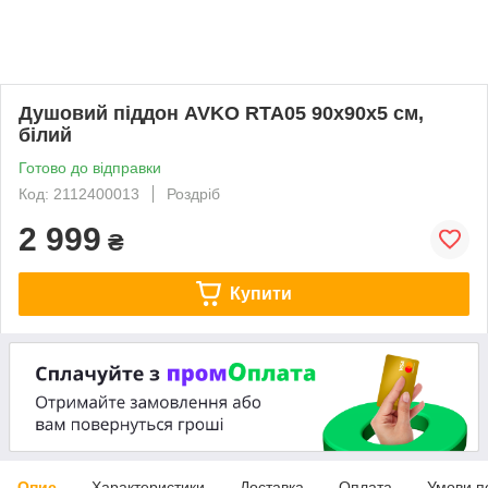
Душовий піддон AVKO RTA05 90x90x5 см,
білий
Готово до відправки
Код: 2112400013
Роздріб
2 999
₴
Купити
Опис
Характеристики
Доставка
Оплата
Умови п