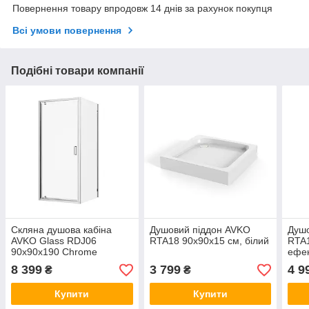
Повернення товару впродовж 14 днів за рахунок покупця
Всі умови повернення
Подібні товари компанії
Скляна душова кабіна
Душовий піддон AVKO
Душо
AVKO Glass RDJ06
RTA18 90x90x15 см, білий
RTA1
90x90x190 Chrome
ефек
8 399
3 799
4 9
₴
₴
Купити
Купити