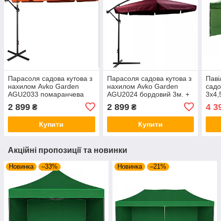
Парасоля садова кутова з
Парасоля садова кутова з
Паві
нахилом Avko Garden
нахилом Avko Garden
садо
AGU2033 помаранчева
AGU2024 бордовий 3м. +
3х4,
3м. + чохол
чохол
стін
2 899
2 899
4 3
₴
₴
Купити
Купити
Акційні пропозиції та новинки
Новинка
–33%
Новинка
–21%