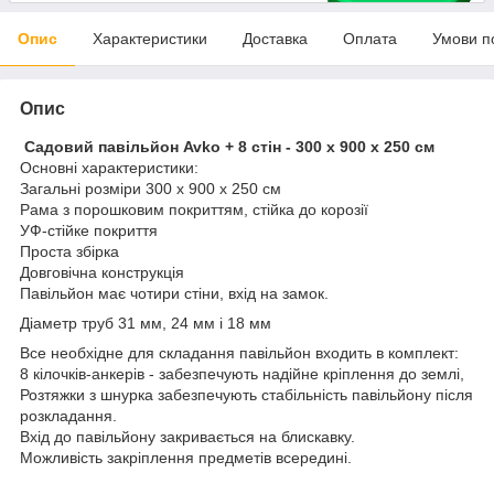
Опис
Характеристики
Доставка
Оплата
Умови п
Опис
Садовий павільйон Avko + 8 стін - 300 х 900 х 250 см
Основні характеристики:
Загальні розміри 300 х 900 х 250 см
Рама з порошковим покриттям, стійка до корозії
УФ-стійке покриття
Проста збірка
Довговічна конструкція
Павільйон має чотири стіни, вхід на замок.
Діаметр труб 31 мм, 24 мм і 18 мм
Все необхідне для складання павільйон входить в комплект:
8 кілочків-анкерів - забезпечують надійне кріплення до землі,
Розтяжки з шнурка забезпечують стабільність павільйону після
розкладання.
Вхід до павільйону закривається на блискавку.
Можливість закріплення предметів всередині.