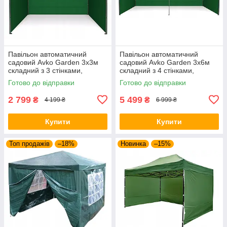
Павільон автоматичний
Павільон автоматичний
садовий Avko Garden 3х3м
садовий Avko Garden 3х6м
складний з 3 стінками,
складний з 4 стінками,
зелений
зелений
Готово до відправки
Готово до відправки
2 799
5 499
₴
₴
4 199 ₴
6 999 ₴
Купити
Купити
Топ продажів
–18%
Новинка
–15%