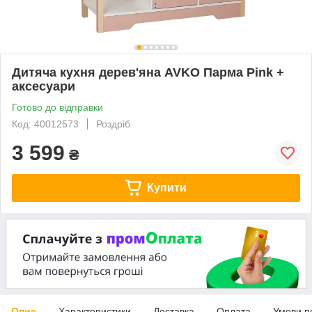
Дитяча кухня дерев'яна AVKO Парма Pink +
аксесуари
Готово до відправки
Код: 40012573
Роздріб
3 599
₴
Купити
Опис
Характеристики
Доставка
Оплата
Умови п