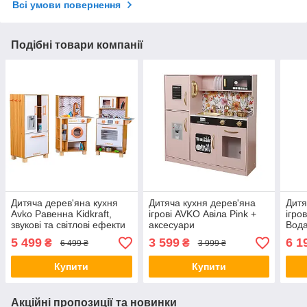
Всі умови повернення
Подібні товари компанії
Дитяча дерев'яна кухня
Дитяча кухня дерев'яна
Дитя
Avko Равенна Kidkraft,
ігрові AVKO Авіла Pink +
ігро
звукові та світлові ефекти
аксесуари
Вода
+ аксесуари
ефек
5 499
3 599
6 1
₴
₴
6 499 ₴
3 999 ₴
Купити
Купити
Акційні пропозиції та новинки