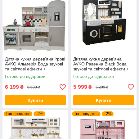
Дитяча кухня дерев'яна ігрові
Дитяча кухня дерев'яна
AVKO Альмерія Вода звукові
AVKO Равенна Black Вода
та світлові ефекти +
звукові та світлові ефекти +
аксесуари
аксесуари
Готово до відправки
Готово до відправки
6 199
5 999
₴
₴
6 699 ₴
6 299 ₴
Купити
Купити
Топ продажів
–2%
Топ продажів
–2%