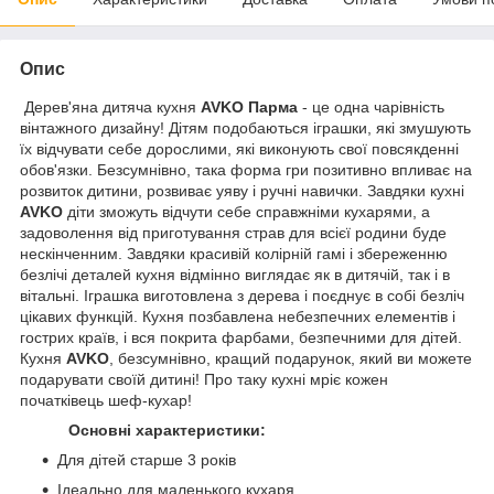
Опис
Дерев'яна дитяча кухня
AVKO Парма
- це одна чарівність
вінтажного дизайну! Дітям подобаються іграшки, які змушують
їх відчувати себе дорослими, які виконують свої повсякденні
обов'язки. Безсумнівно, така форма гри позитивно впливає на
розвиток дитини, розвиває уяву і ручні навички. Завдяки кухні
AVKO
діти зможуть відчути себе справжніми кухарями, а
задоволення від приготування страв для всієї родини буде
нескінченним. Завдяки красивій колірній гамі і збереженню
безлічі деталей кухня відмінно виглядає як в дитячій, так і в
вітальні. Іграшка виготовлена ​​з дерева і поєднує в собі безліч
цікавих функцій. Кухня позбавлена ​​небезпечних елементів і
гострих країв, і вся покрита фарбами, безпечними для дітей.
Кухня
AVKO
, безсумнівно, кращий подарунок, який ви можете
подарувати своїй дитині! Про таку кухні мріє кожен
початківець шеф-кухар!
Основні характеристики:
Для дітей старше 3 років
Ідеально для маленького кухаря