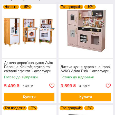
Новинка
–15%
Топ продажів
–10%
Дитяча дерев'яна кухня Avko
Равенна Kidkraft, звукові та
Дитяча кухня дерев'яна ігрові
світлові ефекти + аксесуари
AVKO Авіла Pink + аксесуари
Готово до відправки
Готово до відправки
5 499
3 599
₴
₴
6 499 ₴
3 999 ₴
Купити
Купити
Топ продажів
–7%
Топ продажів
–5%