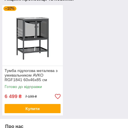
–10%
Тумба підлогова металева з
умивальником AVKO
RGF1841 60х46х85 см
Готово до відправки
6 499
₴
7 199 ₴
Купити
Про нас