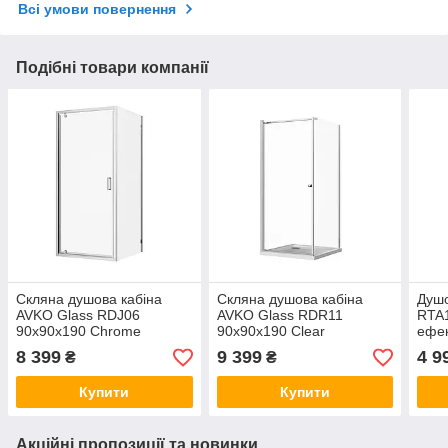
Всі умови повернення
Подібні товари компанії
Скляна душова кабіна
Скляна душова кабіна
Душо
AVKO Glass RDJ06
AVKO Glass RDR11
RTA1
90x90x190 Chrome
90x90x190 Clear
ефек
8 399
9 399
4 9
₴
₴
Купити
Купити
Акційні пропозиції та новинки