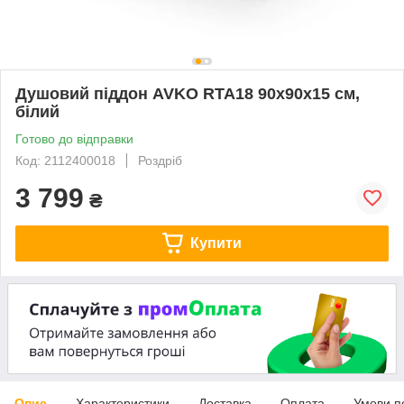
Душовий піддон AVKO RTA18 90x90x15 см,
білий
Готово до відправки
Код: 2112400018
Роздріб
3 799
₴
Купити
Опис
Характеристики
Доставка
Оплата
Умови п