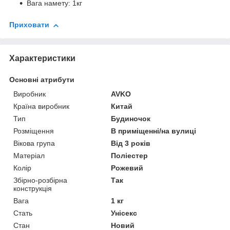
Вага намету: 1кг
Приховати
Характеристики
Основні атрибути
Виробник
AVKO
Країна виробник
Китай
Тип
Будиночок
Розміщення
В приміщенні/на вулиці
Вікова група
Від 3 років
Матеріал
Поліестер
Колір
Рожевий
Збірно-розбірна
Так
конструкція
Вага
1 кг
Стать
Унісекс
Стан
Новий