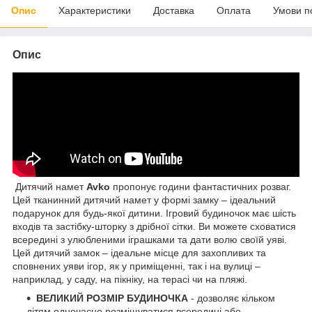
Опис
Характеристики
Доставка
Оплата
Умови п
Опис
Дитячий намет
Avko
пропонує години фантастичних розваг.
Цей тканинний дитячий намет у формі замку – ідеальний
подарунок для будь-якої дитини. Ігровий будиночок має шість
входів та застібку-шторку з дрібної сітки. Ви можете сховатися
всередині з улюбленими іграшками та дати волю своїй уяві.
Цей дитячий замок – ідеальне місце для захопливих та
сповнених уяви ігор, як у приміщенні, так і на вулиці –
наприклад, у саду, на пікніку, на терасі чи на пляжі.
ВЕЛИКИЙ РОЗМІР БУДИНОЧКА
- дозволяє кільком
дітям одночасно розміщуватися всередині або