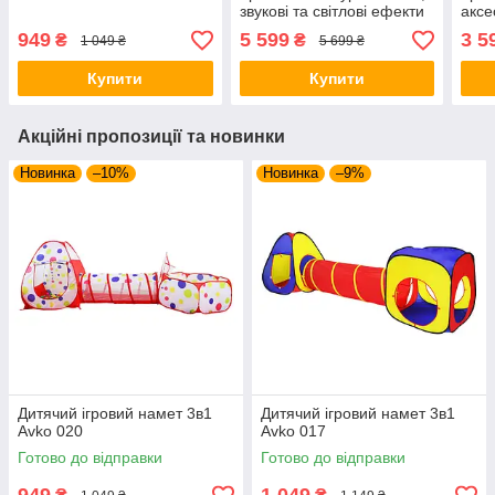
звукові та світлові ефекти
аксе
949
5 599
3 5
₴
₴
1 049 ₴
5 699 ₴
Купити
Купити
Акційні пропозиції та новинки
Новинка
–10%
Новинка
–9%
Дитячий ігровий намет 3в1
Дитячий ігровий намет 3в1
Avko 020
Avko 017
Готово до відправки
Готово до відправки