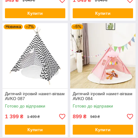
949
1 049
₴
₴
1 049 ₴
1 149 ₴
Купити
Купити
Новинка
–7%
–5%
Дитячий ігровий намет-вігвам
Дитячий ігровий намет-вігвам
AVKO 087
AVKO 084
Готово до відправки
Готово до відправки
1 399
899
₴
₴
1 499 ₴
949 ₴
Купити
Купити