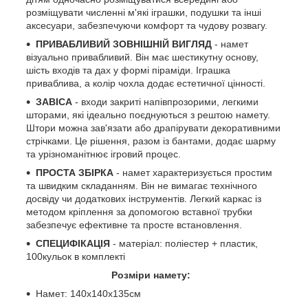
розміщувати численні м'які іграшки, подушки та інші
аксесуари, забезпечуючи комфорт та чудову розвагу.
ПРИВАБЛИВИЙ ЗОВНІШНІЙ ВИГЛЯД
- намет
візуально привабливий. Він має шестикутну основу,
шість входів та дах у формі піраміди. Іграшка
приваблива, а колір чохла додає естетичної цінності.
ЗАВІСА
- входи закриті напівпрозорими, легкими
шторами, які ідеально поєднуються з рештою намету.
Штори можна зав'язати або драпірувати декоративними
стрічками. Це рішення, разом із бантами, додає шарму
та урізноманітнює ігровий процес.
ПРОСТА ЗБІРКА
- намет характеризується простим
та швидким складанням. Він не вимагає технічного
досвіду чи додаткових інструментів. Легкий каркас із
методом кріплення за допомогою вставної трубки
забезпечує ефективне та просте встановлення.
СПЕЦИФІКАЦІЯ
- матеріал: поліестер + пластик,
100кульок в комплекті
Розміри намету:
Намет: 140х140х135см