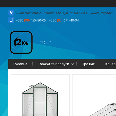
Львівська обл. с. Гостинцеве, вул. Львівська 10, Львів, Україна
+380
(98)
455-80-05
+380
(93)
671-40-94
"12ка"
Головна
Товари та послуги
Про нас
Конта