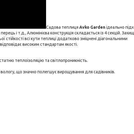
Садова теплиця
Avko Garden
ідеально під
 перець і т.д., Алюмінієва конструкція складається із 4 секцій. Захи
 стійкості всі кути теплиці додатково зміцнені діагональними
відповідає високим стандартам якості.
статню теплоізоляцію та світлопроникність.
 вологу, що значно полегшує вирощування для садівників.