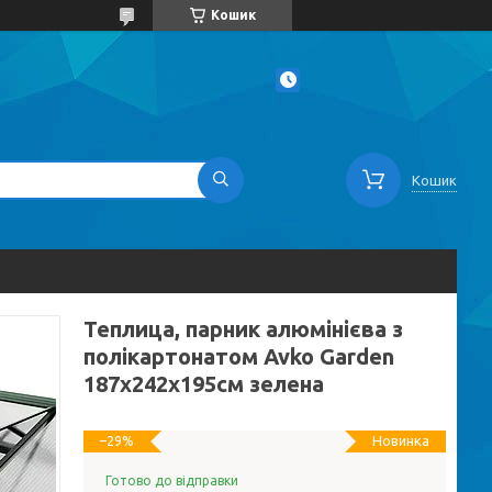
Кошик
Кошик
Теплица, парник алюмінієва з
полікартонатом Avko Garden
187x242x195см зелена
Новинка
–29%
Готово до відправки