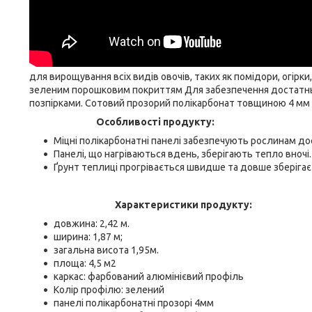
для вирощування всіх видів овочів, таких як помідори, огірки,
зеленим порошковим покриттям Для забезпечення достатньої
позпірками. Сотовий прозорий полікарбонат товщиною 4 мм 
Особливості продукту:
Міцні полікарбонатні панелі забезпечують рослинам до
Панелі, що нагріваються вдень, зберігають тепло вночі.
Ґрунт теплиці прогрівається швидше та довше зберігає
Характеристики продукту:
довжина: 2,42 м.
ширина: 1,87 м;
загальна висота 1,95м.
площа: 4,5 м2
каркас: фарбований алюмінієвий профіль
Колір профілю: зелений
панелі полікарбонатні прозорі 4мм