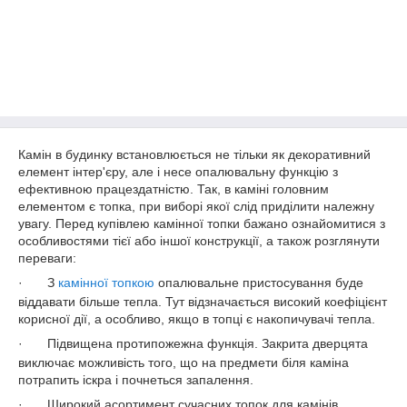
Камін в будинку встановлюється не тільки як декоративний
елемент інтер'єру, але і несе опалювальну функцію з
ефективною працездатністю. Так, в каміні головним
елементом є топка, при виборі якої слід приділити належну
увагу. Перед купівлею камінної топки бажано ознайомитися з
особливостями тієї або іншої конструкції, а також розглянути
переваги:
·
З
камінної топкою
опалювальне пристосування буде
віддавати більше тепла. Тут відзначається високий коефіцієнт
корисної дії, а особливо, якщо в топці є накопичувачі тепла.
·
Підвищена протипожежна функція. Закрита дверцята
виключає можливість того, що на предмети біля каміна
потрапить іскра і почнеться запалення.
·
Широкий асортимент сучасних топок для камінів