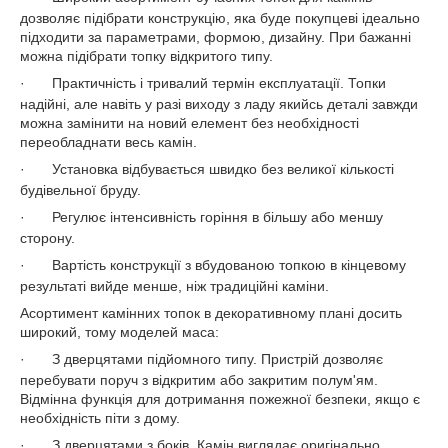
дозволяє підібрати конструкцію, яка буде покупцеві ідеально
підходити за параметрами, формою, дизайну. При бажанні
можна підібрати топку відкритого типу.
·
Практичність і тривалий термін експлуатації. Топки
надійні, але навіть у разі виходу з ладу якийсь деталі завжди
можна замінити на новий елемент без необхідності
переобладнати весь камін.
·
Установка відбувається швидко без великої кількості
будівельної бруду.
·
Регулює інтенсивність горіння в більшу або меншу
сторону.
·
Вартість конструкції з вбудованою топкою в кінцевому
результаті вийде менше, ніж традиційні каміни.
Асортимент камінних топок в декоративному плані досить
широкий, тому моделей маса:
·
З дверцятами підйомного типу. Пристрій дозволяє
перебувати поруч з відкритим або закритим полум'ям.
Відмінна функція для дотримання пожежної безпеки, якщо є
необхідність піти з дому.
·
З дверцятами з боків. Камін виглядає оригінально