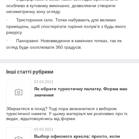
особливо в кутовому виконанні, дозволяючи створити
несиметричну зону огляду.
·
Тристороння скло. Топки набувають для великих
приміщень, щоб спостерігати горіння полум'я з будь-якого
ракурсу.
·
Панорамні. Нововведення в камінних топках, так як
огляд буде охоплювати 360 градусів.
Інші статті рубрики
03.03.2021
Як обрати туристичну палатку. Форма має
значення
Збираєтеся в похід? Тоді пора визначитися з вибором
туристичної намети. У цьому матеріалі ми розповімо про їх
видах, відштовхуючись від форми.
03.03.2021
Выбор офисного кресла: просто, если