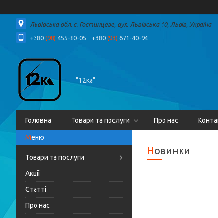
Львівська обл. с. Гостинцеве, вул. Львівська 10, Львів, Україна
+380
(98)
455-80-05
+380
(93)
671-40-94
"12ка"
Головна
Товари та послуги
Про нас
Конта
Новинки
Товари та послуги
Акції
Статті
Про нас