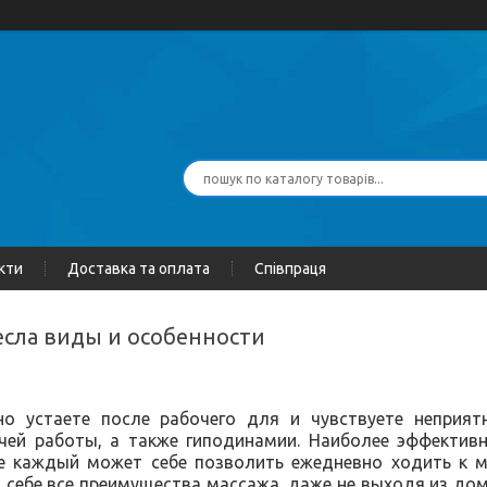
кти
Доставка та оплата
Співпраця
есла виды и особенности
о устаете после рабочего для и чувствуете неприят
чей работы, а также гиподинамии. Наиболее эффективн
е каждый может себе позволить ежедневно ходить к 
себе все преимущества массажа, даже не выходя из дом