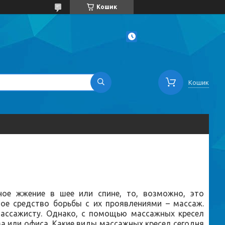
Кошик
Кошик
ное жжение в шее или спине, то, возможно, это
ое средство борьбы с их проявлениями – массаж.
массажисту. Однако, с помощью массажных кресел
а или офиса. Какие виды массажных кресел сегодня