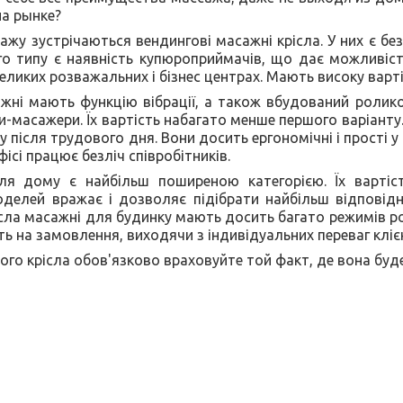
а рынке?
ажу зустрічаються вендингові масажні крісла. У них є без
о типу є наявність купюроприймачів, що дає можливість
еликих розважальних і бізнес центрах. Мають високу варті
ажні мають функцію вібрації, а також вбудований ролико
и-масажери. Їх вартість набагато менше першого варіанту
 після трудового дня. Вони досить ергономічні і прості 
ісі працює безліч співробітників.
я дому є найбільш поширеною категорією. Їх вартіст
оделей вражає і дозволяє підібрати найбільш відповідн
ісла масажні для будинку мають досить багато режимів р
ь на замовлення, виходячи з індивідуальних переваг клієн
ого крісла обов'язково враховуйте той факт, де вона буде