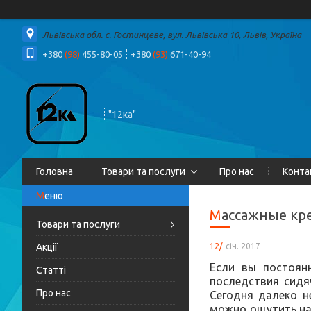
Львівська обл. с. Гостинцеве, вул. Львівська 10, Львів, Україна
+380
(98)
455-80-05
+380
(93)
671-40-94
"12ка"
Головна
Товари та послуги
Про нас
Конта
Массажные кр
Товари та послуги
12/
січ. 2017
Акції
Если вы постоянн
Статті
последствия сидя
Про нас
Сегодня далеко н
можно ощутить на 