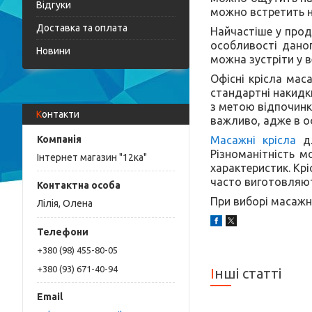
Відгуки
можно встретить н
Доставка та оплата
Найчастіше у прод
особливості даног
Новини
можна зустріти у в
Офісні крісла мас
стандартні накидк
з метою відпочинку
Контакти
важливо, адже в оф
Масажні крісла
дл
Різноманітність м
Інтернет магазин "12ка"
характеристик. Кр
часто виготовляют
При виборі масажн
Лілія, Олена
+380 (98) 455-80-05
+380 (93) 671-40-94
Інші статті