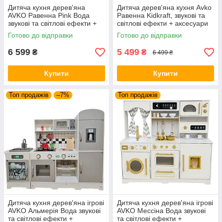
Дитяча кухня дерев'яна
Дитяча дерев'яна кухня Avko
AVKО Равенна Pink Вода
Равенна Kidkraft, звукові та
звукові та світлові ефекти +
світлові ефекти + аксесуари
аксесуари
Готово до відправки
Готово до відправки
6 599
5 499
₴
₴
6 499 ₴
Купити
Купити
Топ продажів
–7%
Топ продажів
Дитяча кухня дерев'яна ігрові
Дитяча кухня дерев'яна ігрові
AVKO Альмерія Вода звукові
AVKO Мессіна Вода звукові
та світлові ефекти +
та світлові ефекти +