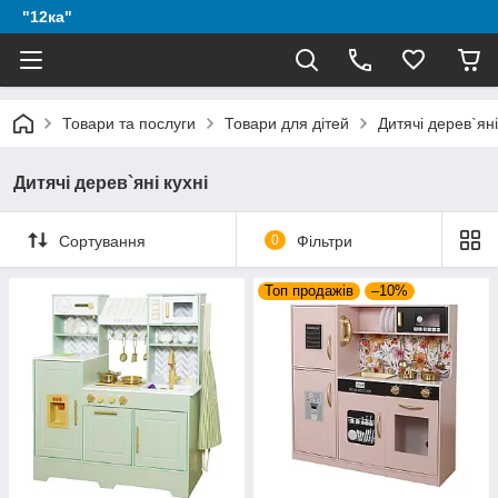
"12ка"
Товари та послуги
Товари для дітей
Дитячі дерев`яні
Дитячі дерев`яні кухні
Сортування
0
Фільтри
Топ продажів
–10%