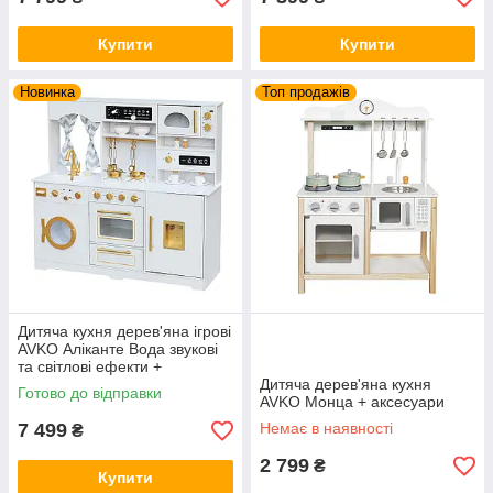
Купити
Купити
Новинка
Топ продажів
Дитяча кухня дерев'яна ігрові
AVKO Аліканте Вода звукові
та світлові ефекти +
аксесуари
Дитяча дерев'яна кухня
Готово до відправки
AVKO Монца + аксесуари
7 499
Немає в наявності
₴
2 799
₴
Купити