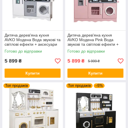
Дитяча дерев'яна кухня
Дитяча дерев'яна кухня
AVKO Модена Вода звукові та
AVKO Модена Pink Вода
світлові ефекти + аксесуари
звукові та світлові ефекти +
аксесуари
Готово до відправки
Готово до відправки
5 899
5 899
₴
₴
5 999 ₴
Купити
Купити
Топ продажів
Топ продажів
–5%