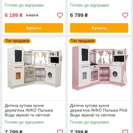
аксесуари
аксесуари
Готово до відправки
Готово до відправки
6 199
6 799
₴
₴
6 699 ₴
Купити
Купити
Топ продажів
Топ продажів
Дитяча кутова кухня
Дитяча кутова кухня
дерев'яна AVKO Пальма
дерев'яна AVKO Пальма Pink
Вода звукові та світлові
Вода звукові та світлові
ефекти + аксесуари
ефекти
Готово до відправки
Готово до відправки
7 799
7 399
₴
₴